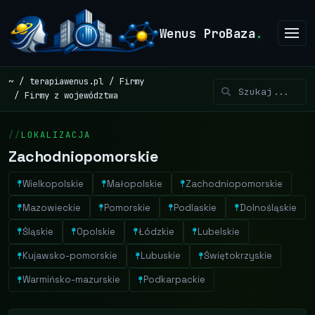
Wenus ProBaza
.
~
terapiawenus.pl
Firmy
Firmy z województwa
LOKALIZACJA
Zachodniopomorskie
Wielkopolskie
Małopolskie
Zachodniopomorskie
Mazowieckie
Pomorskie
Podlaskie
Dolnośląskie
Śląskie
Opolskie
Łódzkie
Lubelskie
Kujawsko-pomorskie
Lubuskie
Świętokrzyskie
Warmińsko-mazurskie
Podkarpackie