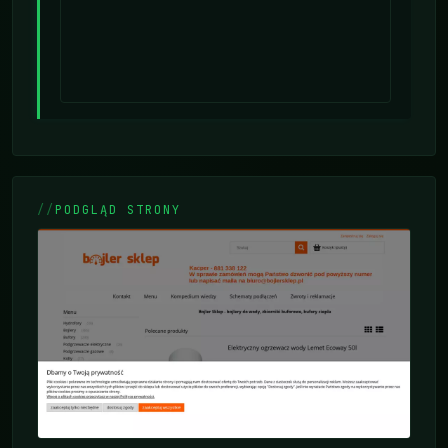
PODGLĄD STRONY