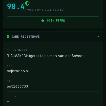
98.4
Trust Score (111 opinii)
OCEŃ FIRMĘ
DANE REJESTROWE
PEŁNA NAZWA
"HALMAN" Małgorzata Halman-van der Schoot
WWW
bojlersklep.pl
NIP
6651007733
REGON
—