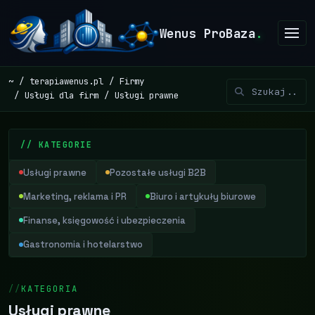
Wenus ProBaza
.
~
terapiawenus.pl
Firmy
Usługi dla firm
Usługi prawne
// KATEGORIE
Usługi prawne
Pozostałe usługi B2B
Marketing, reklama i PR
Biuro i artykuły biurowe
Finanse, księgowość i ubezpieczenia
Gastronomia i hotelarstwo
KATEGORIA
Usługi prawne