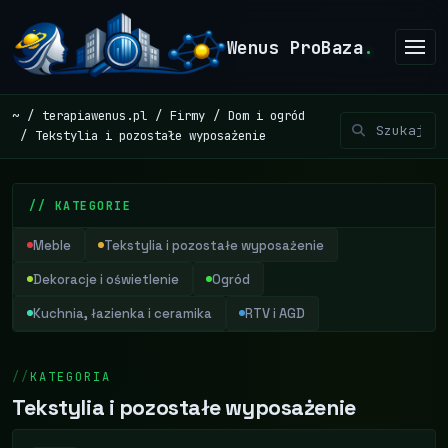
Wenus ProBaza
.
~
terapiawenus.pl
Firmy
Dom i ogród
Tekstylia i pozostałe wyposażenie
// KATEGORIE
Meble
Tekstylia i pozostałe wyposażenie
Dekoracje i oświetlenie
Ogród
Kuchnia, łazienka i ceramika
RTV i AGD
KATEGORIA
Tekstylia i pozostałe wyposażenie