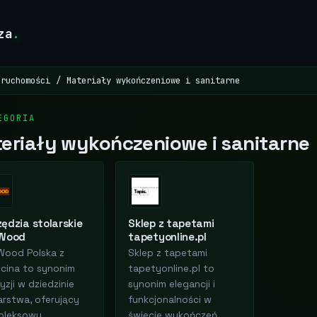
za
.
eruchomości
Materiały wykończeniowe i sanitarne
EGORIA
eriały wykończeniowe i sanitarne
ędzia stolarskie
Sklep z tapetami
 Wood
tapetyonline.pl
Wood Polska z
Sklep z tapetami
cina to synonim
tapetyonline.pl to
yzji w dziedzinie
synonim elegancji i
arstwa, oferujący
funkcjonalności w
pleksowy
świecie wykończeń