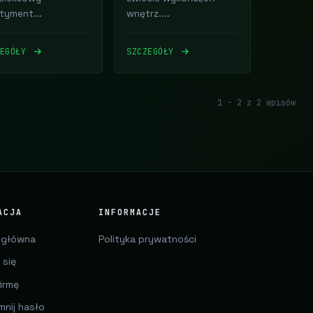
tyment...
wnętrz....
ZEGÓŁY
SZCZEGÓŁY
1 - 2 z 2 wpisów
ACJA
INFORMACJE
 główna
Polityka prywatności
 się
irmę
mnij hasło