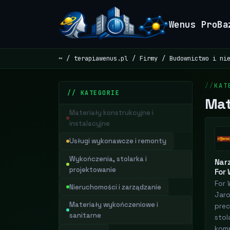
Wenus ProBa
~
terapiawenus.pl
Firmy
Budownictwo i ni
KAT
// KATEGORIE
Mat
Materiały konstrukcyjne i
instalacyjne
Usługi wykonawcze i remonty
Wykończenia, stolarka i
Narz
projektowanie
For
For 
Nieruchomości i zarządzanie
Jaro
Materiały wykończeniowe i
prec
sanitarne
stol
kom