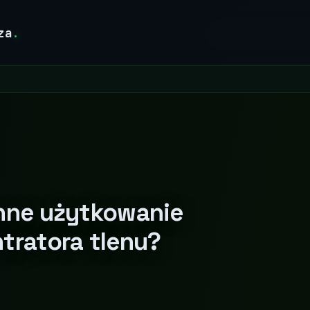
za
.
nne użytkowanie
tratora tlenu?