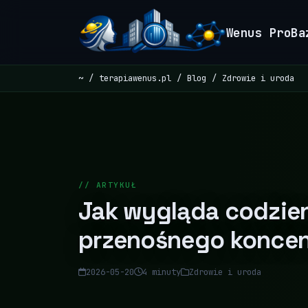
Wenus ProBa
~
terapiawenus.pl
Blog
Zdrowie i uroda
// ARTYKUŁ
Jak wygląda codzie
przenośnego koncen
2026-05-20
4 minuty
Zdrowie i uroda