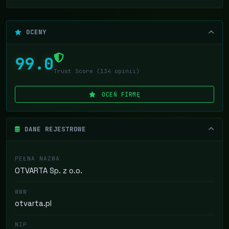
OCENY
99.0
Trust Score (134 opinii)
OCEŃ FIRMĘ
DANE REJESTROWE
PEŁNA NAZWA
OTVARTA Sp. z o.o.
WWW
otvarta.pl
NIP