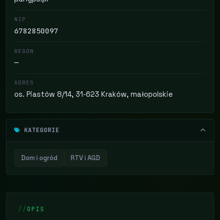
NIP
6782850097
REGON
—
ADRES
os. Piastów 8/14, 31-623 Kraków, małopolskie
KATEGORIE
Dom i ogród
RTV i AGD
OPIS