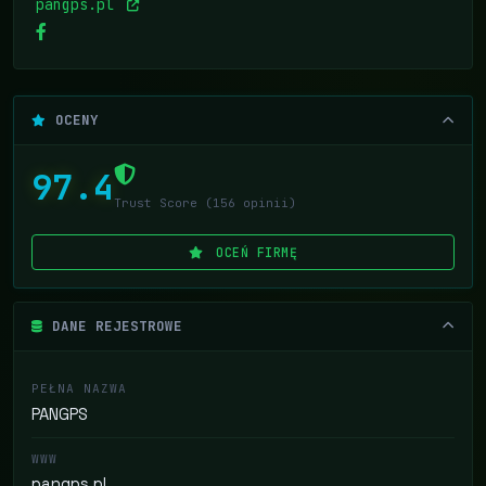
pangps.pl
OCENY
97.4
Trust Score (156 opinii)
OCEŃ FIRMĘ
DANE REJESTROWE
PEŁNA NAZWA
PANGPS
WWW
pangps.pl