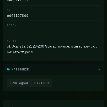
cargo-bud.pl
NIP
6642107866
REGON
—
ADRES
ul. Skalista 32, 27-200 Starachowice, starachowicki,
świętokrzyskie
KATEGORIE
Dom i ogród
RTV i AGD