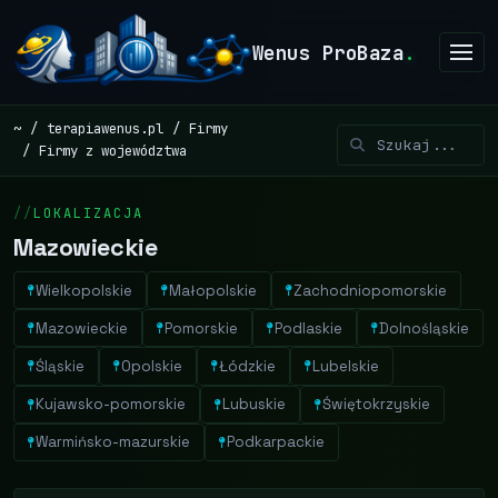
Wenus ProBaza
.
~
terapiawenus.pl
Firmy
Firmy z województwa
LOKALIZACJA
Mazowieckie
Wielkopolskie
Małopolskie
Zachodniopomorskie
Mazowieckie
Pomorskie
Podlaskie
Dolnośląskie
Śląskie
Opolskie
Łódzkie
Lubelskie
Kujawsko-pomorskie
Lubuskie
Świętokrzyskie
Warmińsko-mazurskie
Podkarpackie