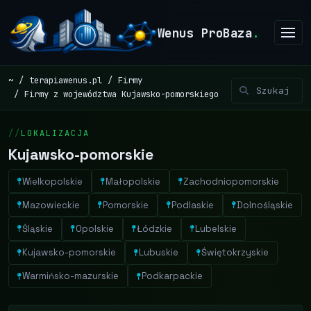
Wenus ProBaza
.
~
terapiawenus.pl
Firmy
Firmy z województwa Kujawsko-pomorskiego
LOKALIZACJA
Kujawsko-pomorskie
Wielkopolskie
Małopolskie
Zachodniopomorskie
Mazowieckie
Pomorskie
Podlaskie
Dolnośląskie
Śląskie
Opolskie
Łódzkie
Lubelskie
Kujawsko-pomorskie
Lubuskie
Świętokrzyskie
Warmińsko-mazurskie
Podkarpackie