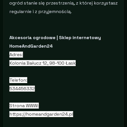
ogród stanie się przestrzenią, z której korzystasz
regularnie i z przyjemnością.
Akcesoria ogrodowe | Sklep internetowy
HomeAndGarden24
Adres:
Kolonia Bałucz 12, 98-100 Łask
Telefon:
534456332
Strona WWW:
https://homeandgarden24.pl