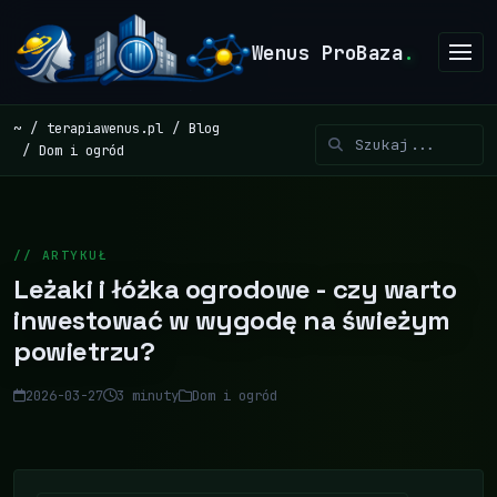
Wenus ProBaza
.
~
terapiawenus.pl
Blog
Dom i ogród
// ARTYKUŁ
Leżaki i łóżka ogrodowe - czy warto
inwestować w wygodę na świeżym
powietrzu?
2026-03-27
3 minuty
Dom i ogród